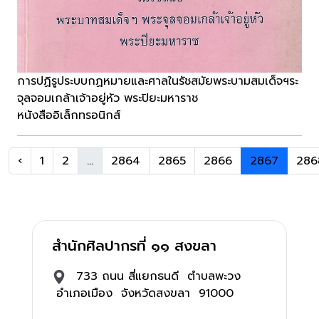
การปฏิรูประบบกฏหมายและศาลในรัชสมัยพระบามสมเด็จฯระ
จุลจอมเกล้าเจ้าอยู่หัว พระปิยะมหาราช
หนังสืออิเล็กทรอนิกส์
‹
1
2
...
2864
2865
2866
2867
286
สำนักศิลปากรที่ ๑๑ สงขลา
733 ถนน สี่แยกธนดี ตำบลพะวง
อำเภอเมือง จังหวัดสงขลา 91000