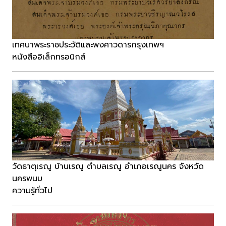
เทศนาพระราชประวัติและพงศาวดารกรุงเทพฯ
หนังสืออิเล็กทรอนิกส์
วัดธาตุเรณู บ้านเรณู ตำบลเรณู อำเภอเรณูนคร จังหวัด
นครพนม
ความรู้ทั่วไป