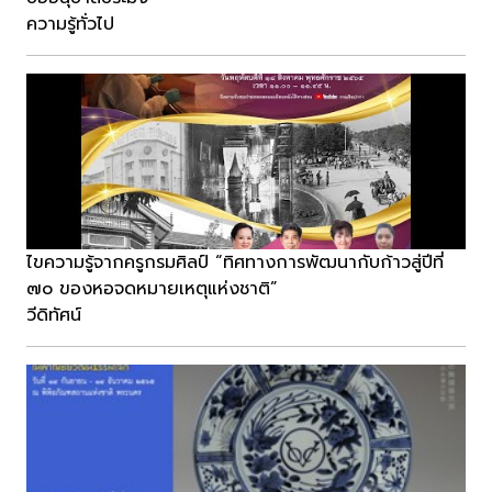
ความรู้ทั่วไป
ไขความรู้จากครูกรมศิลป์ “ทิศทางการพัฒนากับก้าวสู่ปีที่
๗๐ ของหอจดหมายเหตุแห่งชาติ”
วีดิทัศน์