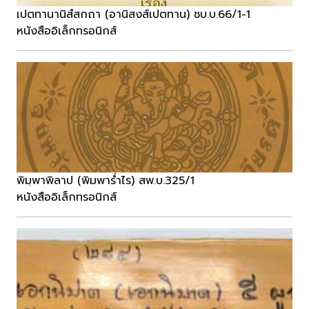
เปตทานานิสํสกถา (อานิสงส์เปตทาน) ชบ.บ.66/1-1
หนังสืออิเล็กทรอนิกส์
พิมฺพาพิลาป (พิมพาร่ำไร) สพ.บ.325/1
หนังสืออิเล็กทรอนิกส์