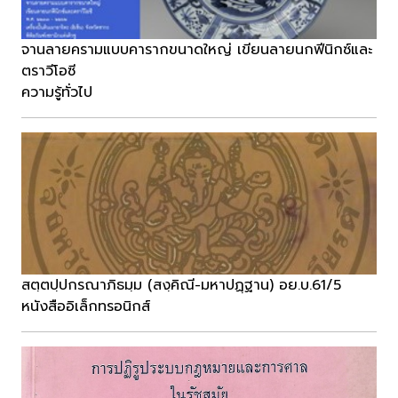
จานลายครามแบบคารากขนาดใหญ่ เขียนลายนกฟีนิกซ์และ
ตราวีโอซี
ความรู้ทั่วไป
สตฺตปฺปกรณาภิธมฺม (สงฺคิณี-มหาปฏฺฐาน) อย.บ.61/5
หนังสืออิเล็กทรอนิกส์