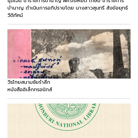
ธุระเจน ข้าราชการบำนาญ ผศ.ประหยัด เกษม ข้าราชการ
บำนาญ ดำเนินการอภิปรายโดย นางสาวสุนทรี สังข์อยุทธ์
วีดิทัศน์
วีรไทยสนามชัยรำลึก
หนังสืออิเล็กทรอนิกส์