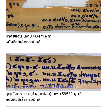
มาลัยแสน นพ.บ.404/1 ผูก1
หนังสืออิเล็กทรอนิกส์
สุตฺตโสมชาตก (ลำสุตตโสม) นพ.บ.535/2 ผูก2
หนังสืออิเล็กทรอนิกส์