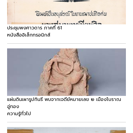
ประชุมพงศาวดาร ภาคที่ 61
หนังสืออิเล็กทรอนิกส์
แผ่นดินเผารูปกินรี พบจากเจดีย์หมายเลข ๒ เมืองโบราณ
อู่ทอง
ความรู้ทั่วไป