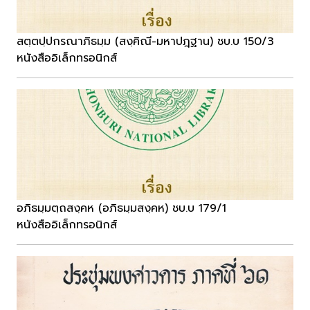
สตฺตปฺปกรณาภิธมฺม (สงฺคิณี-มหาปฎฺฐาน) ชบ.บ 150/3
หนังสืออิเล็กทรอนิกส์
อภิธมฺมตฺถสงฺคห (อภิธมฺมสงฺคห) ชบ.บ 179/1
หนังสืออิเล็กทรอนิกส์