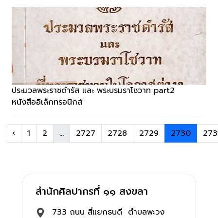
ประมวลพระราชดำรัส และ พระบรมราโชวาท part2
หนังสืออิเล็กทรอนิกส์
‹
1
2
...
2727
2728
2729
2730
273
สำนักศิลปากรที่ ๑๑ สงขลา
733 ถนน สี่แยกธนดี ตำบลพะวง