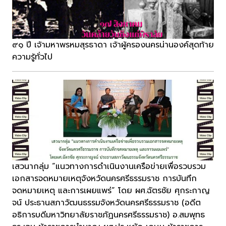
๙๑ ปี เจ้ามหาพรหมสุรธาดา เจ้าผู้ครองนครน่านองค์สุดท้าย
ความรู้ทั่วไป
เสวนากลุ่ม “แนวทางการดำเนินงานเครือข่ายเพื่อรวบรวม
เอกสารจดหมายเหตุจังหวัดนครศรีธรรมราช การบันทึก
จดหมายเหตุ และการเผยแพร่” โดย ผศ.ฉัตรชัย ศุกระกาญ
จน์ ประธานสภาวัฒนธรรมจังหวัดนครศรีธรรมราช (อดีต
อธิการบดีมหาวิทยาลัยราชภัฏนครศรีธรรมราช) อ.สมพุทธ