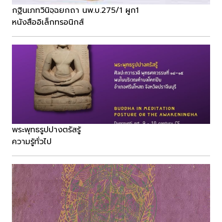
กฐินเภทวินิจฺฉยกถา นพ.บ.275/1 ผูก1
หนังสืออิเล็กทรอนิกส์
พระพุทธรูปปางตรัสรู้
ความรู้ทั่วไป