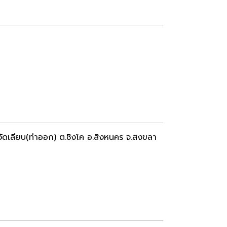
ดเลียบ(ท่าออก) ต.ชิงโค อ.สิงหนคร จ.สงขลา