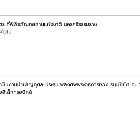
ตร ที่พิพิธภัณฑสถานแห่งชาติ นครศรีธรรมราช
้ทั่วไป
ณ์ในงานบำเพ็ญกุศล-ประชุมเพลิงศพพระอธิการทอง ธมฺมโชโต ณ วั
ออิเล็กทรอนิกส์