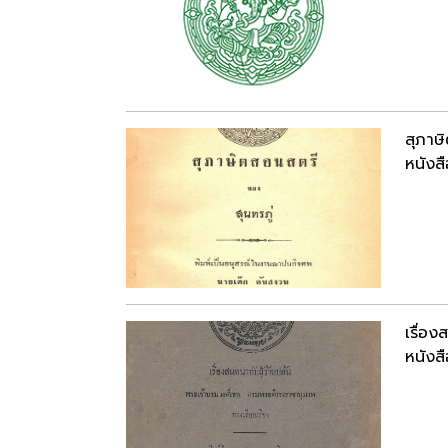
สุภาษ
หนังสื
เรื่อง
หนังสื