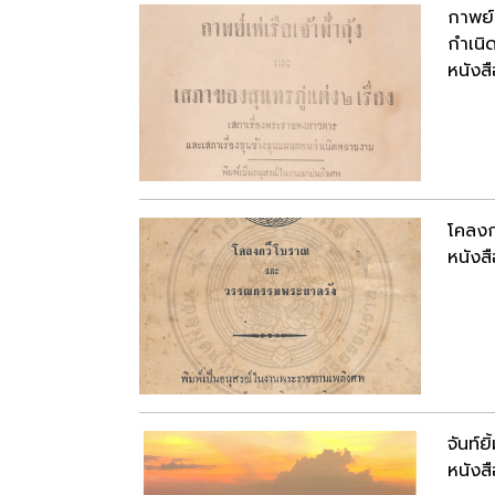
กาพย์
กำเน
หนังสื
โคลง
หนังสื
จันท์ย
หนังสื