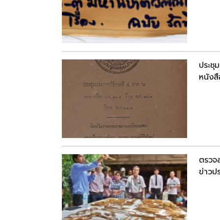
ประชุ
หนังสื
ตรวจส
ข่าวปร