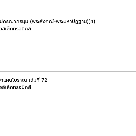
ฺปกรณาภิธมฺม (พระสังคิณี-พระมหาปัฏฐาน)(4)
ออิเล็กทรอนิกส์
าแผนโบราณ เล่มที่ 72
ออิเล็กทรอนิกส์