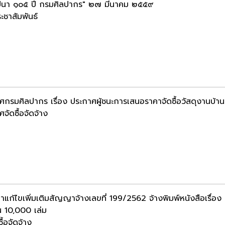
นา ๑๐๕ ปี กรมศิลปากร" ๒๗ มีนาคม ๒๕๕๙
ะชาสัมพันธ์
ศกรมศิลปากร เรื่อง ประกาศผู้ชนะการเสนอราคาจัดซื้อวัสดุงานบ้าน
จัดซื้อจัดจ้าง
แก้ไขเพิ่มเติมสัญญาจ้างเลขที่ 199/2562 จ้างพิมพ์หนังสือเรื่
 10,000 เล่ม
ื้อจัดจ้าง