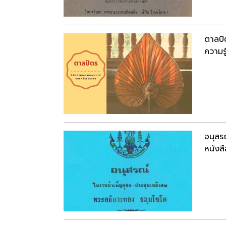
ตาลปั
ความรู
อนุสร
หนังสื