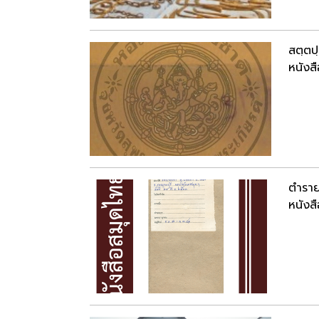
สตฺตป
หนังสื
ตำราย
หนังสื