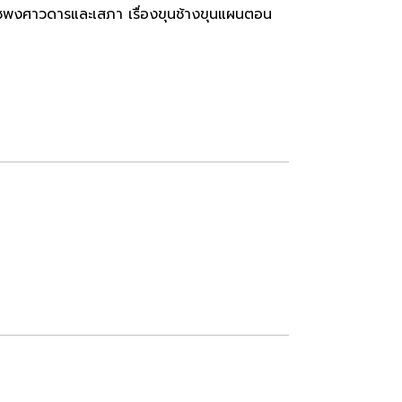
ะราชพงศาวดารและเสภา เรื่องขุนช้างขุนแผนตอน