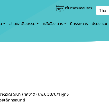
เว็บท่ากรมศิลปากร
าน
ข่าวและกิจกรรม
คลังวิชาการ
นิทรรศการ
ประชาชนคว
ปาตวณฺณนา (ทศชาติ) นพ.บ.33/ข/1 ผูก5
ออิเล็กทรอนิกส์