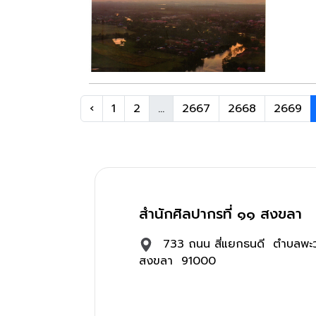
‹
1
2
...
2667
2668
2669
สำนักศิลปากรที่ ๑๑ สงขลา
733 ถนน สี่แยกธนดี ตำบลพะว
สงขลา 91000