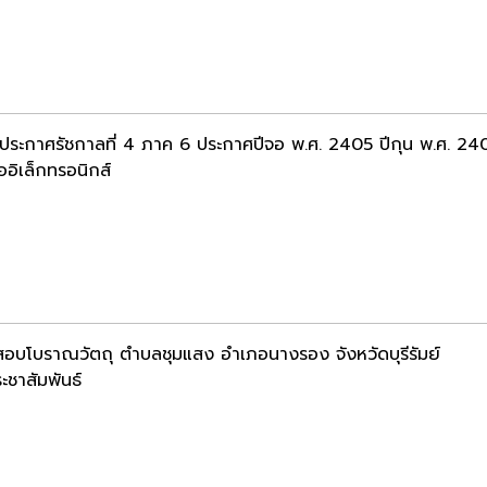
มประกาศรัชกาลที่ 4 ภาค 6 ประกาศปีจอ พ.ศ. 2405 ปีกุน พ.ศ. 2
ออิเล็กทรอนิกส์
อบโบราณวัตถุ ตำบลชุมแสง อำเภอนางรอง จังหวัดบุรีรัมย์
ะชาสัมพันธ์