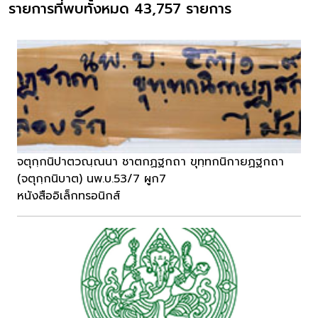
รายการที่พบทั้งหมด 43,757 รายการ
จตุกฺกนิปาตวณฺณนา ชาตกฏฐกถา ขุทฺทกนิกายฏฐกถา
(จตุกฺกนิบาต) นพ.บ.53/7 ผูก7
หนังสืออิเล็กทรอนิกส์