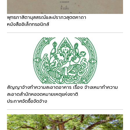
พุทธภาสิตานุสสรณ์และปราภวสุตตคาถา
หนังสืออิเล็กทรอนิกส์
สัญญาจ้างทำความสะอาดอาคาร เรื่อง จ้างเหมาทำความ
สะอาดสำนักหอจดหมายเหตุแห่งชาติ
ประกาศจัดซื้อจัดจ้าง