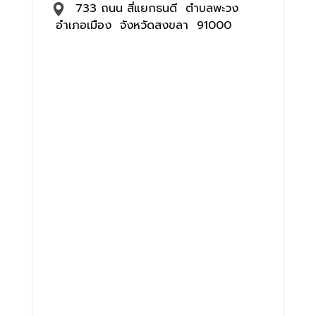
733 ถนน สี่แยกธนดี ตำบลพะวง
อำเภอเมือง จังหวัดสงขลา 91000