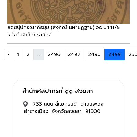
สตฺตปฺปกรณาภิธมฺม (สงฺคิณี-มหาปฏฺฐาน) อย.บ.141/5
หนังสืออิเล็กทรอนิกส์
‹
1
2
...
2496
2497
2498
2499
25
สำนักศิลปากรที่ ๑๑ สงขลา
733 ถนน สี่แยกธนดี ตำบลพะวง
อำเภอเมือง จังหวัดสงขลา 91000