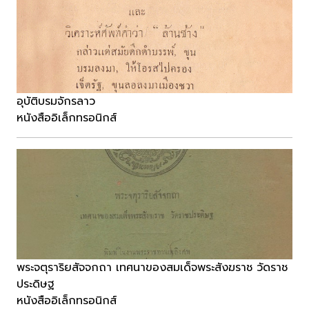
อุบัติบรมจักรลาว
หนังสืออิเล็กทรอนิกส์
พระจตุราริยสัจจกถา เทศนาของสมเด็จพระสังฆราช วัดราช
ประดิษฐ
หนังสืออิเล็กทรอนิกส์