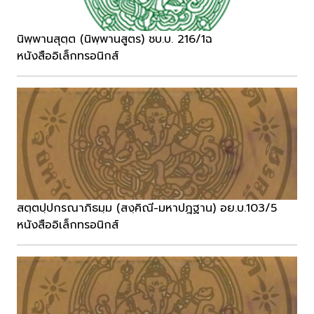
นิพฺพานสุตฺต (นิพฺพานสูตร) ชบ.บ. 216/1ฉ
หนังสืออิเล็กทรอนิกส์
สตฺตปฺปกรณาภิธมฺม (สงฺคิณี-มหาปฎฐาน) อย.บ.103/5
หนังสืออิเล็กทรอนิกส์