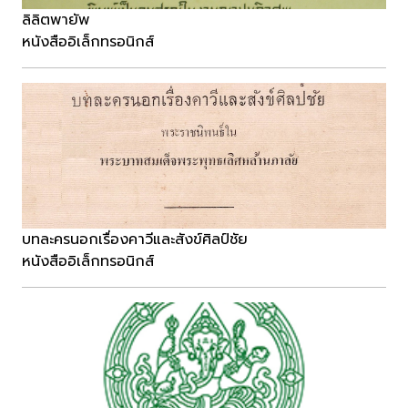
ลิลิตพายัพ
หนังสืออิเล็กทรอนิกส์
บทละครนอกเรื่องคาวีและสังข์ศิลป์ชัย
หนังสืออิเล็กทรอนิกส์