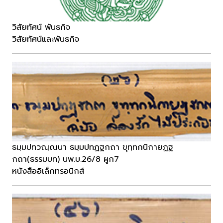
วิสัยทัศน์ พันธกิจ
วิสัยทัศน์และพันธกิจ
ธมฺมปทวณฺณนา ธมฺมปทฏฐกถา ขุทฺทกนิกายฏฐ
กถา(ธรรมบท) นพ.บ.26/8 ผูก7
หนังสืออิเล็กทรอนิกส์