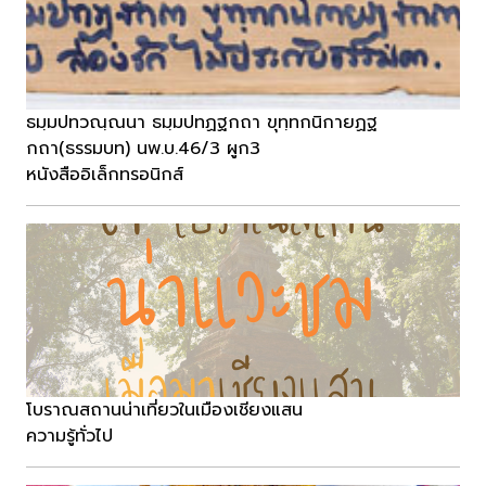
ธมฺมปทวณฺณนา ธมฺมปทฏฐกถา ขุทฺทกนิกายฏฐ
กถา(ธรรมบท) นพ.บ.46/3 ผูก3
หนังสืออิเล็กทรอนิกส์
โบราณสถานน่าเที่ยวในเมืองเชียงแสน
ความรู้ทั่วไป