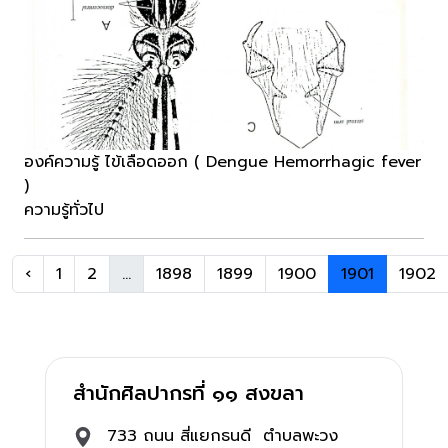
องค์ความรู้ ไข้เลือดออก ( Dengue Hemorrhagic fever
)
ความรู้ทั่วไป
‹
1
2
...
1898
1899
1900
1901
1902
สำนักศิลปากรที่ ๑๑ สงขลา
733 ถนน สี่แยกธนดี ตำบลพะวง