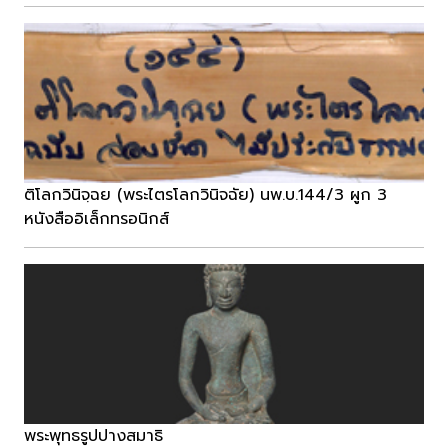
ติโลกวินิจฺฉย (พระไตรโลกวินิจฉัย) นพ.บ.144/3 ผูก 3
หนังสืออิเล็กทรอนิกส์
พระพุทธรูปปางสมาธิ