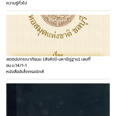
ความรู้ทั่วไป
สตฺตปฺปกรณาภิธมฺม (สังคิณี-มหาปัฎฐาน) เลขที่
ชบ.บ.14/1-1
หนังสืออิเล็กทรอนิกส์