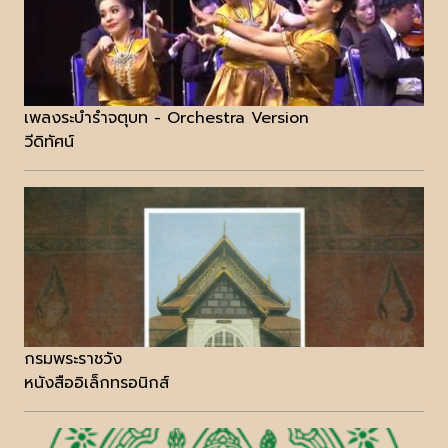
เพลงระบำรำจตุบท - Orchestra Version
วีดิทัศน์
กรมพระราชวัง
หนังสืออิเล็กทรอนิกส์