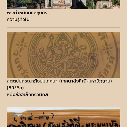
พระตำหนักทะเลชุบศร
ความรู้ทั่วไป
สตฺตปฺปกรณาภิธมฺมเทศนา (เทศนาสังคิณี-มหาปัฏฐาน)
(89/6ข)
หนังสืออิเล็กทรอนิกส์