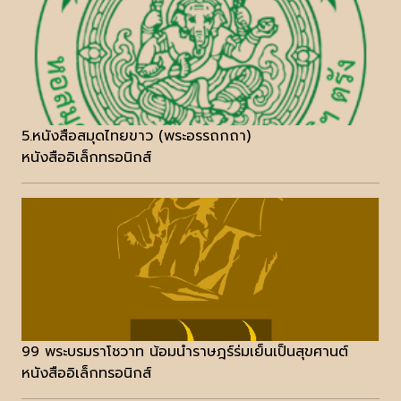
5.หนังสือสมุดไทยขาว (พระอรรถกถา)
หนังสืออิเล็กทรอนิกส์
99 พระบรมราโชวาท น้อมนำราษฎร์ร่มเย็นเป็นสุขศานต์
หนังสืออิเล็กทรอนิกส์