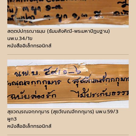
สตฺตปปกฺรณาธมฺม (ธัมมสังคิณี-พระมหาปัฏบฐาน)
นพ.บ.34/1ข
หนังสืออิเล็กทรอนิกส์
สุชวณฺรณจกฺกกุมาร (สุชวัณณจักกกุมาร) นพ.บ.59/3
ผูก3
หนังสืออิเล็กทรอนิกส์