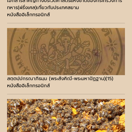
เอกสารสำคัญทางประวัติศาสตร์แห่งชาติของกระทรวงการ
ทหาร(ฝรั่งเศส)เกี่ยวกับประเทศสยาม
หนังสืออิเล็กทรอนิกส์
สตฺตปฺปกรณาภิธมฺม (พระสังคิณี-พระมหาปัฏฐาน)(15)
หนังสืออิเล็กทรอนิกส์