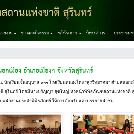
สถานแห่งชาติ สุรินทร์
หน่วยงาน
ข่าวและกิจกรรม
คลังวิชาการ
นิทรรศการ
ประชาชนควร
กเมือง อำเภอเมืองฯ จังหวัดสุรินทร์
. นักเรียนชั้นอนุบาล ๑-๓ โรงเรียนหนองโตง "สุรวิทยาคม" ตำบลนอกเมือ
ิ สุรินทร์ โดยมีนางปริญญา สุขใหญ่ หัวหน้าพิพิธภัณฑสถานแห่งชาติ สุ
ด พนักงานประจำพิพิธภัณฑ์ ให้การต้อนรับและบรรยายนำชม