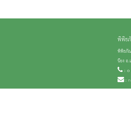
พิพิธ
พิพิธภั
นียง อ.
: ๐
:
n
จำนวนผู