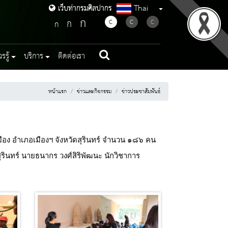
Thai
เว็บท่ากรมศิลปากร
เว็บท่ากรมศิลปากร
ก
ก
C
C
C
ก
รู้
บริการ
ติดต่อเรา
หน้าแรก
ข่าวและกิจกรรม
ข่าวประชาสัมพันธ์
ง อำเภอเมืองฯ จังหวัดสุรินทร์
จำนวน ๑๘๖ คน
รินทร์ นายธนากร วงศ์สิริพัฒนะ นักวิชาการ