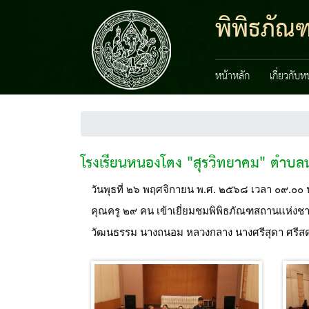
พิพิธภัณฑ
หน้าหลัก
เกี่ยวกับ
โรงเรียนหนองโตง "สุรวิทยาคม" ตำบลนอ
วันพุธที่ ๒๖ พฤศจิกายน พ.ศ. ๒๕๖๘ เวลา ๐๙.๐๐ น
คุณครู ๒๙ คน เข้าเยี่ยมชมพิพิธภัณฑสถานแห่งชาต
วัฒนธรรม นางถนอม หลวงกลาง นางศรีสุดา ศรีส