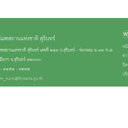
ภัณฑสถานแห่งชาติ สุรินทร์
หน้
ณฑสถานแห่งชาติ สุรินทร์ เลขที่ ๒๑๔ ถ.สุรินทร์ - ช่องจอม ม.๑๓ ต.เฉ
ข่
เมืองฯ จ.สุรินทร์ ๓๒๐๐๐
นิ
 - ๔๔๕๑ - ๓๒๗๔
บริ
m_surin@finearts.go.th
้เข้าชม 248,647 คน