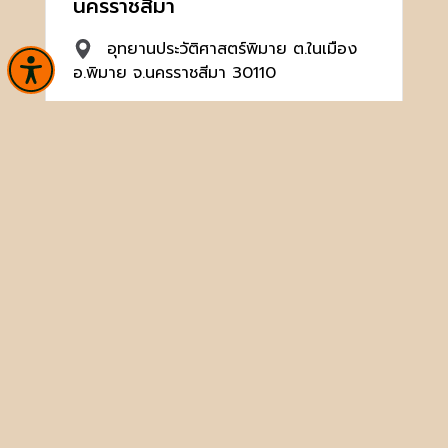
นครราชสีมา
อุทยานประวัติศาสตร์พิมาย ต.ในเมือง
อ.พิมาย จ.นครราชสีมา 30110
044471568
hp_pimai@finearts.go.th
หน้าหลัก
ข่าวและกิจกรรม
นิทรรศการ
บริการ
เกี่ยวกับหน่วยงาน