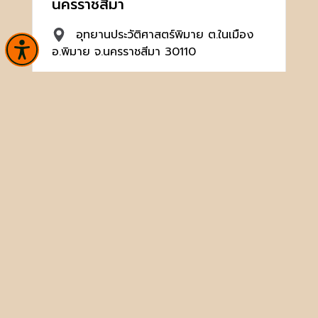
นครราชสีมา
อุทยานประวัติศาสตร์พิมาย ต.ในเมือง
อ.พิมาย จ.นครราชสีมา 30110
044471568
hp_pimai@finearts.go.th
จำนวนผู้เข้าชม 14,195 คน
หน้าหลัก
ข่าวและกิจกรรม
นิทรรศการ
บริการ