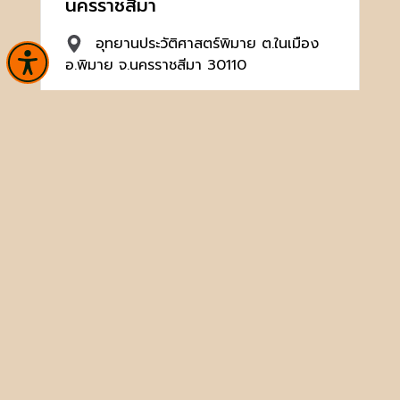
นครราชสีมา
อุทยานประวัติศาสตร์พิมาย ต.ในเมือง
อ.พิมาย จ.นครราชสีมา 30110
044471568
hp_pimai@finearts.go.th
จำนวนผู้เข้าชม 14,195 คน
หน้าหลัก
ข่าวและกิจกรรม
นิทรรศการ
บริการ