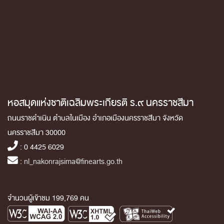
หอสมุดแห่งชาติเฉลิมพระเกียรติ ร.๙ นครราชสีมา
ถนนราชดำเนิน ตำบลในเมือง อำเภอเมืองนครราชสีมา จังหวัด
นครราชสีมา 30000
: 0 4425 6029
:
nl_nakonrajsima@finearts.go.th
จำนวนผู้เข้าชม 199,769 คน