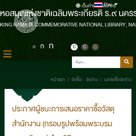
Thai
เว็บท่ากรมศิลปากร
หอสมุดแห่งชาติเฉลิมพระเกียรติ ร.๙ นคร
KING RAMA IX COMMEMORATIVE NATIONAL LIBRARY, N
ก
ก
ก
C
C
C
หน้าแรก
จัดซื้อ - จัดจ้าง
ผลจัดซื้อจัดจ้าง
ประกาศผู้ชนะการเสนอราคาซื้อวัสดุ
สำนักงาน (กรอบรูปพร้อมพระบรม