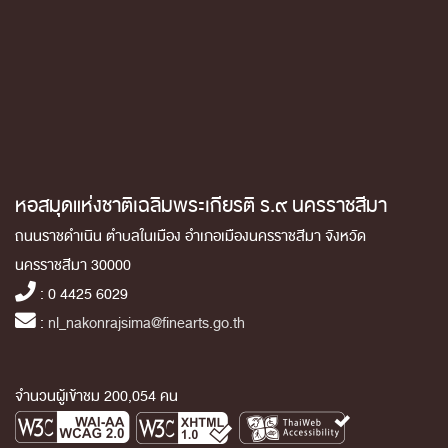
หอสมุดแห่งชาติเฉลิมพระเกียรติ ร.๙ นครราชสีมา
ถนนราชดำเนิน ตำบลในเมือง อำเภอเมืองนครราชสีมา จังหวัด
นครราชสีมา 30000
: 0 4425 6029
:
nl_nakonrajsima@finearts.go.th
จำนวนผู้เข้าชม 200,054 คน