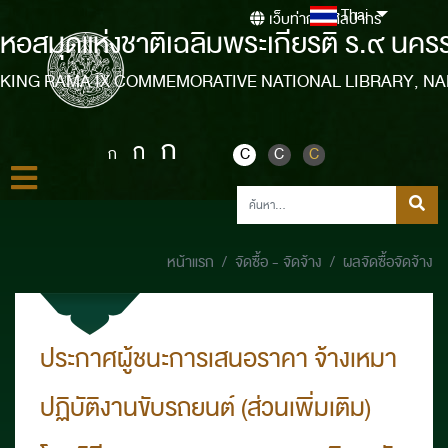
Thai
เว็บท่ากรมศิลปากร
หอสมุดแห่งชาติเฉลิมพระเกียรติ ร.๙ นคร
KING RAMA IX COMMEMORATIVE NATIONAL LIBRARY, N
ก
ก
ก
C
C
C
หน้าแรก
จัดซื้อ - จัดจ้าง
ผลจัดซื้อจัดจ้าง
ประกาศผู้ชนะการเสนอราคา จ้างเหมา
ปฏิบัติงานขับรถยนต์ (ส่วนเพิ่มเติม)