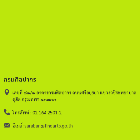
กรมศิลปากร
เลขที่ ๘๑/๑ อาคารกรมศิลปากร ถนนศรีอยุธยา แขวงวชิระพยาบาล
ดุสิต กรุงเทพฯ ๑๐๓๐๐
โทรศัพท์ : 02 164 2501-2
อีเมล์ :
saraban@finearts.go.th