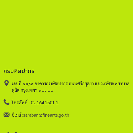
กรมศิลปากร
เลขที่ ๘๑/๑ อาคารกรมศิลปากร ถนนศรีอยุธยา แขวงวชิระพยาบาล
ดุสิต กรุงเทพฯ ๑๐๓๐๐
โทรศัพท์ : 02 164 2501-2
อีเมล์ :
saraban@finearts.go.th