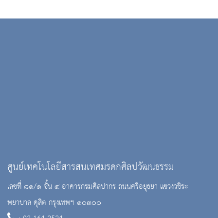
ศูนย์เทคโนโลยีสารสนเทศมรดกศิลปวัฒนธรรม
เลขที่ ๘๑/๑ ชั้น ๔ อาคารกรมศิลปากร ถนนศรีอยุธยา แขวงวชิระ
พยาบาล ดุสิต กรุงเทพฯ ๑๐๓๐๐